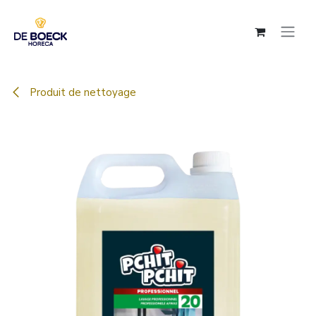
Se rendre au contenu
Produit de nettoyage