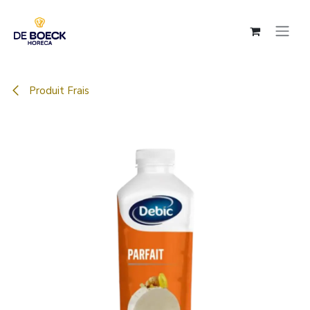
Se rendre au contenu
Produit Frais