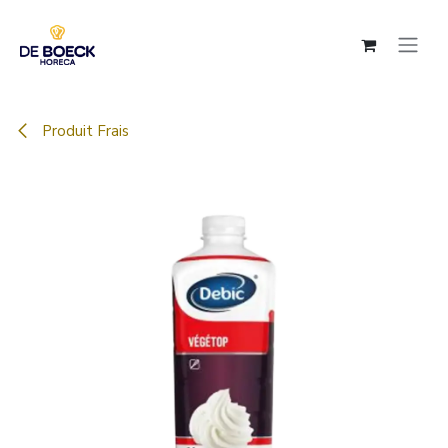
Se rendre au contenu
Produit Frais