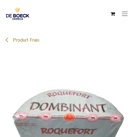
Se rendre au contenu
Produit Frais