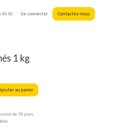
Se connecter
Contact
ez-nous
6 45 00
és 1 kg
jouter au panier
boursé de 30 jours
ables