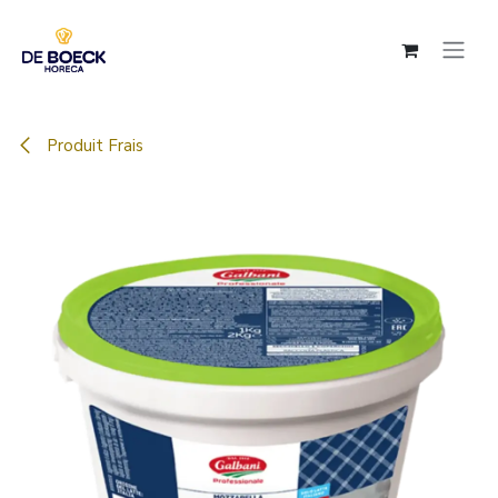
Se rendre au contenu
Produit Frais