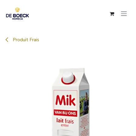
Se rendre au contenu
Produit Frais