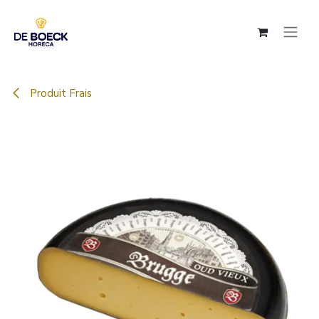
Se rendre au contenu
Produit Frais