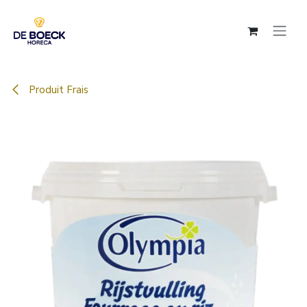
Se rendre au contenu
Produit Frais