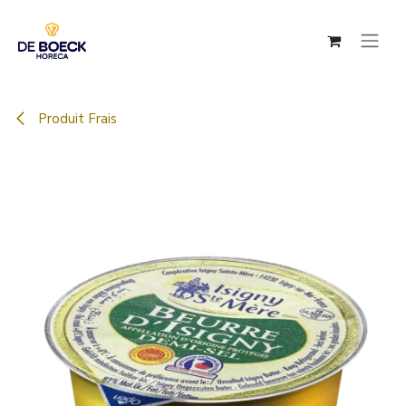
Se rendre au contenu
Produit Frais