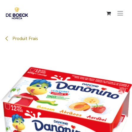
Se rendre au contenu
Produit Frais