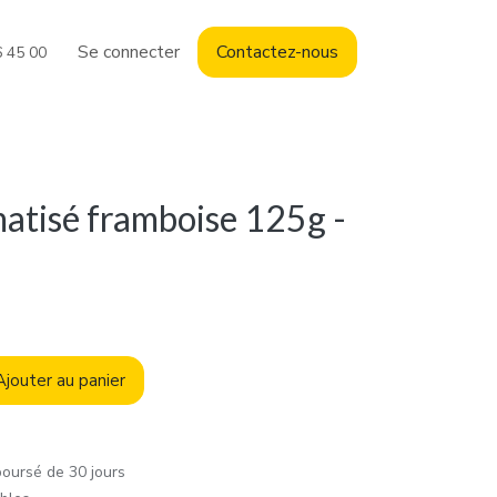
Se connecter
Contact
ez-nous
6 45 00
atisé framboise 125g -
jouter au panier
boursé de 30 jours