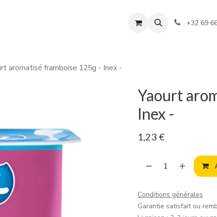
+32 69 6
rt aromatisé framboise 125g - Inex -
Yaourt arom
Inex -
1,23
€
A
Conditions générales
Garantie satisfait ou rem