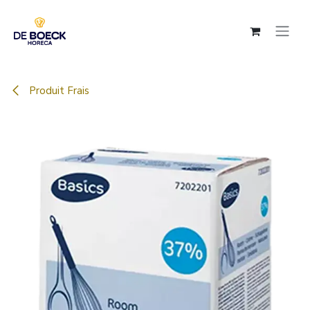
Se rendre au contenu
Produit Frais