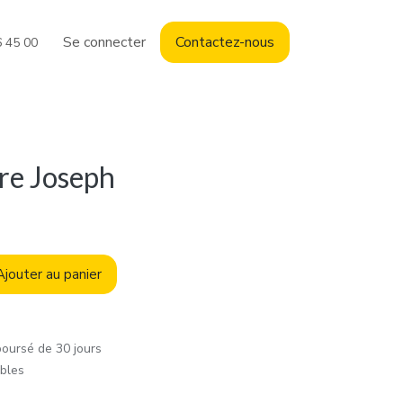
Se connecter
Contact
ez-nous
6 45 00
re Joseph
jouter au panier
boursé de 30 jours
ables