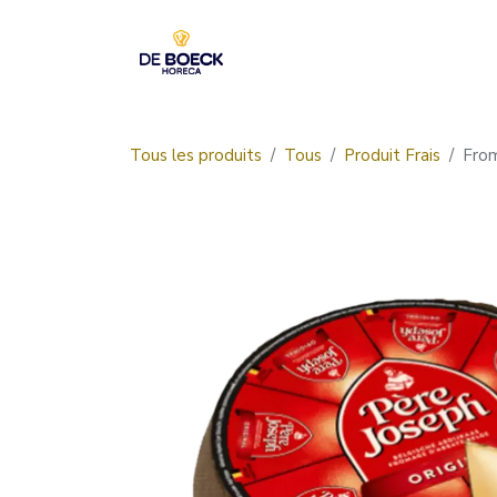
Se rendre au contenu
Accueil
Boutique
Tous les produits
Tous
Produit Frais
Fro