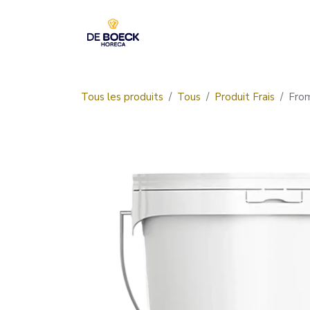
Se rendre au contenu
Accueil
Boutique
Tous les produits
Tous
Produit Frais
Fro