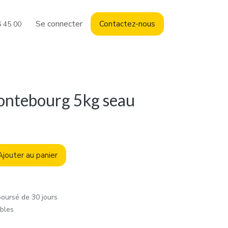
Se connecter
Contact
ez-nous
6 45 00
ntebourg 5kg seau
jouter au panier
boursé de 30 jours
ables