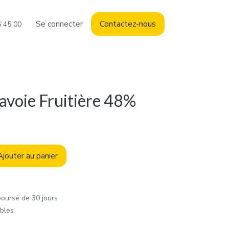
Se connecter
Contact
ez-nous
6 45 00
voie Fruitière 48%
jouter au panier
boursé de 30 jours
ables