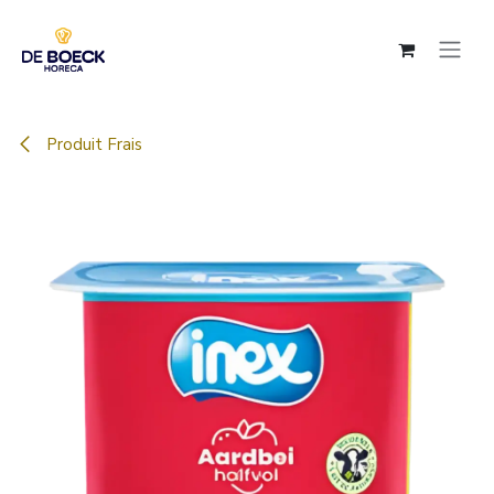
Se rendre au contenu
Produit Frais