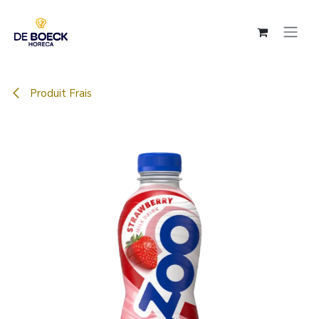
Se rendre au contenu
Produit Frais