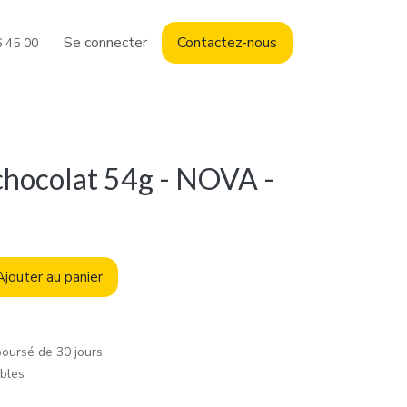
Se connecter
Contact
ez-nous
6 45 00
chocolat 54g - NOVA -
jouter au panier
boursé de 30 jours
ables