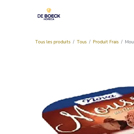
Se rendre au contenu
Accueil
Boutique
Tous les produits
Tous
Produit Frais
Mous