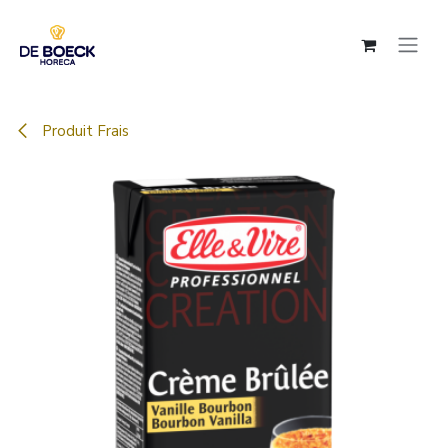
Se rendre au contenu
Produit Frais