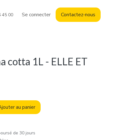
Se connecter
Contact
ez-nous
6 45 00
 cotta 1L - ELLE ET
jouter au panier
boursé de 30 jours