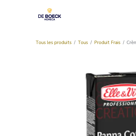
Se rendre au contenu
Accueil
Boutique
Tous les produits
Tous
Produit Frais
Crèm