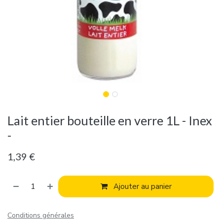
Lait entier bouteille en verre 1L - Inex
-
1,39
€
Ajouter au panier
Conditions générales