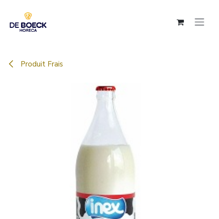
Se rendre au contenu
Produit Frais