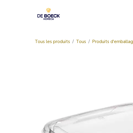
Se rendre au contenu
Accueil
Boutique
Tous les produits
Tous
Produits d'emballa