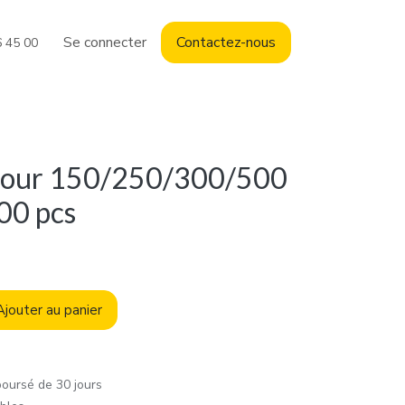
Se connecter
Contact
ez-nous
6 45 00
pour 150/250/300/500
00 pcs
jouter au panier
boursé de 30 jours