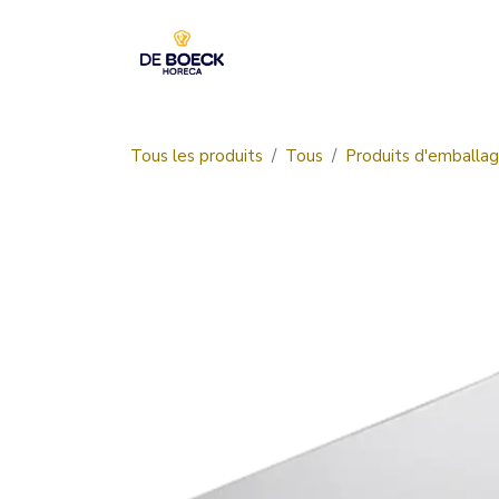
Se rendre au contenu
Accueil
Boutique
Tous les produits
Tous
Produits d'emballa