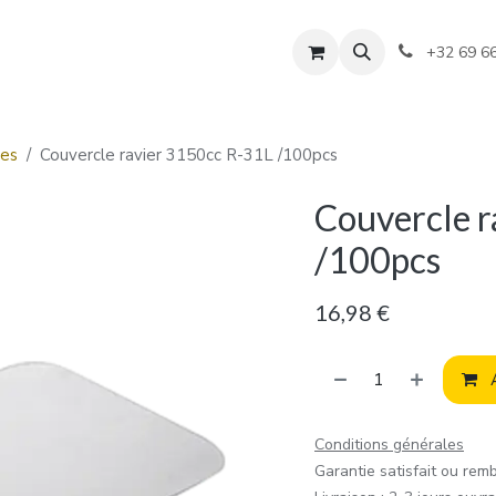
+32 69 6
ges
Couvercle ravier 3150cc R-31L /100pcs
Couvercle 
/100pcs
16,98
€
A
Conditions générales
Garantie satisfait ou rem