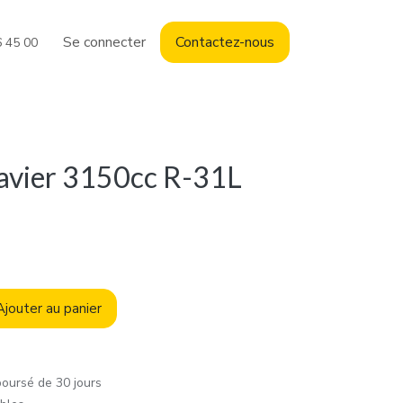
Se connecter
Contact
ez-nous
6 45 00
ravier 3150cc R-31L
jouter au panier
boursé de 30 jours